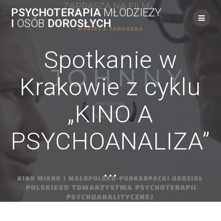
Skip
PSYCHOTERAPIA
MŁODZIEŻY
to
I
OSÓB
DOROSŁYCH
content
Spotkanie w
Krakowie z cyklu
„KINO A
PSYCHOANALIZA”
…