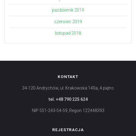
październik 2019
czerwiec 2019
listopad 2018
KONTAKT
34-120 Andrychów, ul. Krakowska 140a, 4 piętro
tel. +48 790 225 624
NIP 551-243-54-59, Regon 122448393
REJESTRACJA