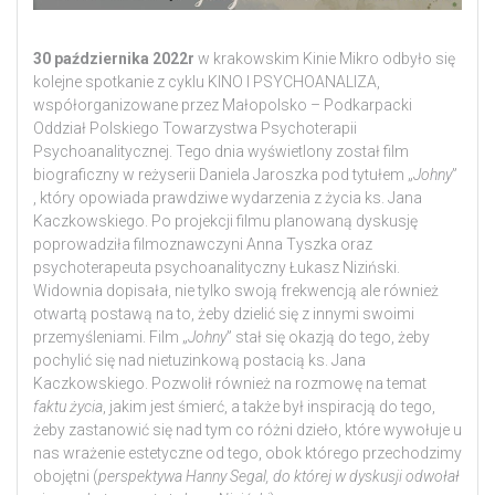
30 października 2022r
w krakowskim Kinie Mikro odbyło się
kolejne spotkanie z cyklu KINO I PSYCHOANALIZA,
współorganizowane przez Małopolsko – Podkarpacki
Oddział Polskiego Towarzystwa Psychoterapii
Psychoanalitycznej. Tego dnia wyświetlony został film
biograficzny w reżyserii Daniela Jaroszka pod tytułem „
Johny
”
, który opowiada prawdziwe wydarzenia z życia ks. Jana
Kaczkowskiego. Po projekcji filmu planowaną dyskusję
poprowadziła filmoznawczyni Anna Tyszka oraz
psychoterapeuta psychoanalityczny Łukasz Niziński.
Widownia dopisała, nie tylko swoją frekwencją ale również
otwartą postawą na to, żeby dzielić się z innymi swoimi
przemyśleniami. Film „
Johny
” stał się okazją do tego, żeby
pochylić się nad nietuzinkową postacią ks. Jana
Kaczkowskiego. Pozwolił również na rozmowę na temat
faktu życia
, jakim jest śmierć, a także był inspiracją do tego,
żeby zastanowić się nad tym co różni dzieło, które wywołuje u
nas wrażenie estetyczne od tego, obok którego przechodzimy
obojętni (
perspektywa Hanny Segal, do której w dyskusji odwołał