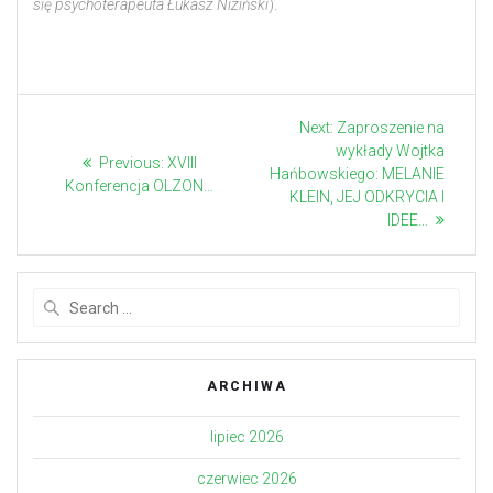
się psychoterapeuta
Łukasz Niziński
).
Nawigacja
Next:
Next
Zaproszenie na
wykłady Wojtka
post:
wpisu
Previous:
Previous
XVIII
Hańbowskiego: MELANIE
Konferencja OLZON…
post:
KLEIN, JEJ ODKRYCIA I
IDEE…
Search
for:
ARCHIWA
lipiec 2026
czerwiec 2026